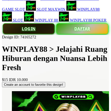
GAME SLOT
SLOT MAXWIN
WINPLAY88
SLOT
WINPLAY 88
WINPLAY88 POKER
LOGIN
DAFTAR
Design ID: 74165272
WINPLAY88 > Jelajahi Ruang
Hiburan dengan Nuansa Lebih
Fresh
$15
IDR 10.000
Create an account to favorite this design!