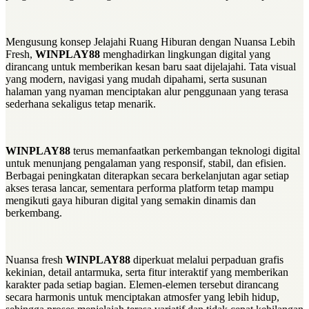
Mengusung konsep Jelajahi Ruang Hiburan dengan Nuansa Lebih
Fresh,
WINPLAY88
menghadirkan lingkungan digital yang
dirancang untuk memberikan kesan baru saat dijelajahi. Tata visual
yang modern, navigasi yang mudah dipahami, serta susunan
halaman yang nyaman menciptakan alur penggunaan yang terasa
sederhana sekaligus tetap menarik.
WINPLAY88
terus memanfaatkan perkembangan teknologi digital
untuk menunjang pengalaman yang responsif, stabil, dan efisien.
Berbagai peningkatan diterapkan secara berkelanjutan agar setiap
akses terasa lancar, sementara performa platform tetap mampu
mengikuti gaya hiburan digital yang semakin dinamis dan
berkembang.
Nuansa fresh
WINPLAY88
diperkuat melalui perpaduan grafis
kekinian, detail antarmuka, serta fitur interaktif yang memberikan
karakter pada setiap bagian. Elemen-elemen tersebut dirancang
secara harmonis untuk menciptakan atmosfer yang lebih hidup,