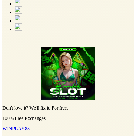
Don't love it? We'll fix it. For free.
100% Free Exchanges.
WINPLAY88