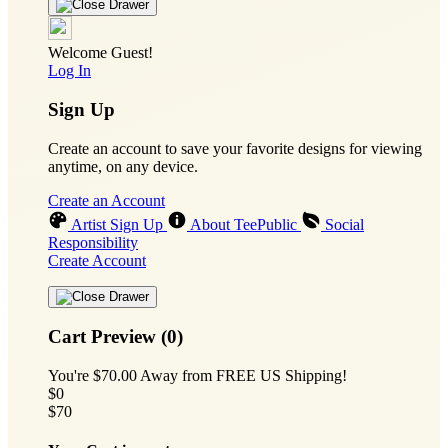
Welcome Guest!
Log In
Sign Up
Create an account to save your favorite designs for viewing
anytime, on any device.
Create an Account
Artist Sign Up
About TeePublic
Social
Responsibility
Create Account
Cart Preview (0)
You're
$70.00
Away from
FREE US Shipping!
$0
$70