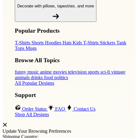
Decorate with pillows, tapestries, and more
Popular Products
T-Shirts
Shorts
Hoodies
Hats
Kids T-Shirts
Stickers
Tank
Tops
Mugs
Browse All Topics
funny
music
anime
movies
television
sports
sci-fi
vintage
animals
drinks
food
politics
All Popular Designs
Support
Order Status
FAQ
Contact Us
Shop All Designs
Update Your Browsing Preferences
Shipping Country: