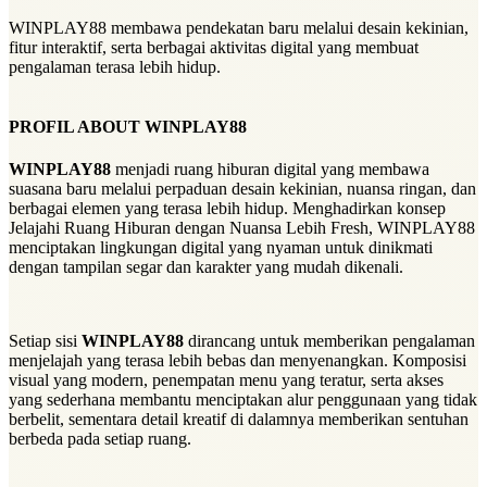
WINPLAY88 membawa pendekatan baru melalui desain kekinian,
fitur interaktif, serta berbagai aktivitas digital yang membuat
pengalaman terasa lebih hidup.
PROFIL ABOUT WINPLAY88
WINPLAY88
menjadi ruang hiburan digital yang membawa
suasana baru melalui perpaduan desain kekinian, nuansa ringan, dan
berbagai elemen yang terasa lebih hidup. Menghadirkan konsep
Jelajahi Ruang Hiburan dengan Nuansa Lebih Fresh, WINPLAY88
menciptakan lingkungan digital yang nyaman untuk dinikmati
dengan tampilan segar dan karakter yang mudah dikenali.
Setiap sisi
WINPLAY88
dirancang untuk memberikan pengalaman
menjelajah yang terasa lebih bebas dan menyenangkan. Komposisi
visual yang modern, penempatan menu yang teratur, serta akses
yang sederhana membantu menciptakan alur penggunaan yang tidak
berbelit, sementara detail kreatif di dalamnya memberikan sentuhan
berbeda pada setiap ruang.