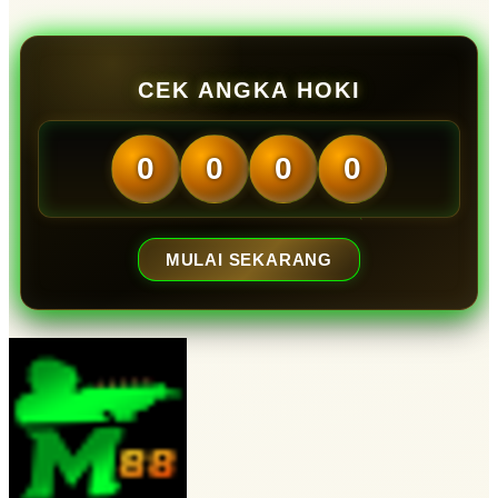
CEK ANGKA HOKI
0
0
0
0
MULAI SEKARANG