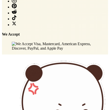
We Accept